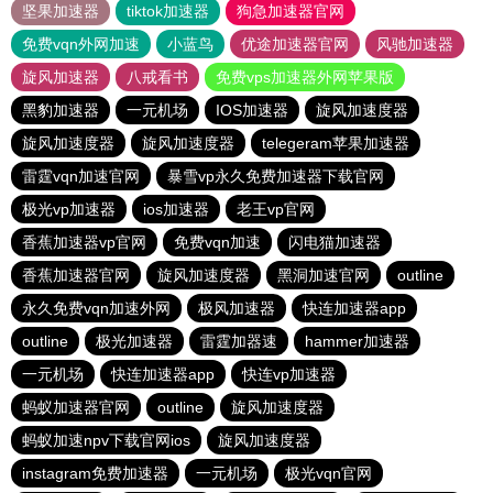
坚果加速器
tiktok加速器
狗急加速器官网
免费vqn外网加速
小蓝鸟
优途加速器官网
风驰加速器
旋风加速器
八戒看书
免费vps加速器外网苹果版
黑豹加速器
一元机场
IOS加速器
旋风加速度器
旋风加速度器
旋风加速度器
telegeram苹果加速器
雷霆vqn加速官网
暴雪vp永久免费加速器下载官网
极光vp加速器
ios加速器
老王vp官网
香蕉加速器vp官网
免费vqn加速
闪电猫加速器
香蕉加速器官网
旋风加速度器
黑洞加速官网
outline
永久免费vqn加速外网
极风加速器
快连加速器app
outline
极光加速器
雷霆加器速
hammer加速器
一元机场
快连加速器app
快连vp加速器
蚂蚁加速器官网
outline
旋风加速度器
蚂蚁加速npv下载官网ios
旋风加速度器
instagram免费加速器
一元机场
极光vqn官网