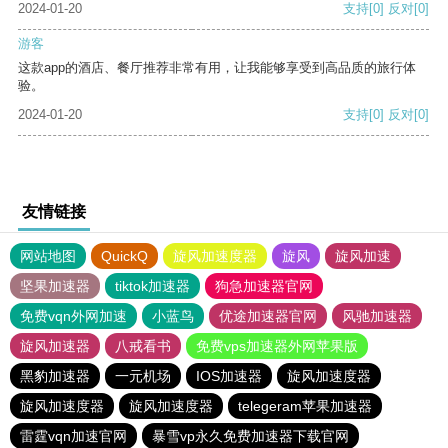
2024-01-20
支持
[0]
反对
[0]
游客
这款app的酒店、餐厅推荐非常有用，让我能够享受到高品质的旅行体
验。
2024-01-20
支持
[0]
反对
[0]
友情链接
网站地图
QuickQ
旋风加速度器
旋风
旋风加速
坚果加速器
tiktok加速器
狗急加速器官网
免费vqn外网加速
小蓝鸟
优途加速器官网
风驰加速器
旋风加速器
八戒看书
免费vps加速器外网苹果版
黑豹加速器
一元机场
IOS加速器
旋风加速度器
旋风加速度器
旋风加速度器
telegeram苹果加速器
雷霆vqn加速官网
暴雪vp永久免费加速器下载官网