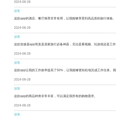
2024-08-28
游客
这款app的酒店、餐厅推荐非常有用，让我能够享受到高品质的旅行体验。
2024-08-28
游客
这款加速器app简直是居家旅行必备神器，无论是看视频、玩游戏还是工
2024-08-28
游客
这款app让我的工作效率提高了50%，让我能够更轻松地完成工作任务。
2024-08-28
游客
这款app的商品种类非常丰富，可以满足我所有的购物需求。
2024-08-28
游客