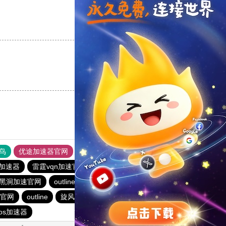
支持
[0]
反对
[0]
支持
[0]
反对
[0]
鸟
优途加速器官网
风驰加速器
旋风加速器
八戒看书
苹果加速器
雷霆vqn加速官网
暴雪vp永久免费加速器下载官网
黑洞加速官网
outline
永久免费vqn加速外网
极风加速器
官网
outline
旋风加速度器
蚂蚁加速npv下载官网ios
ios加速器