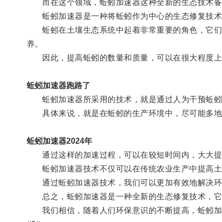
而在这个领域，蚯蚓加速器这种全新的生态技术备
蚯蚓加速器是一种将蚯蚓作为中心的生态修复技术
蚯蚓在土壤生态系统中起着非常重要的角色，它们可
养。
因此，提高蚯蚓的数量和质量，可以在很大程度上
蚯蚓加速器跑路了
蚯蚓加速器所采用的技术，就是通过人为干预蚯蚓
具体来说，就是在蚯蚓的生产环境中，尽可能多地提
蚯蚓加速器2024年
通过这样的加速过程，可以在较短时间内，大大提
蚯蚓加速器技术不仅可以在传统农业生产中提高土壤
通过蚯蚓加速器技术，我们可以更加有效地解决环
总之，蚯蚓加速器是一种全新的生态修复技术，它可
我们相信，随着人们环保意识的不断提高，蚯蚓加