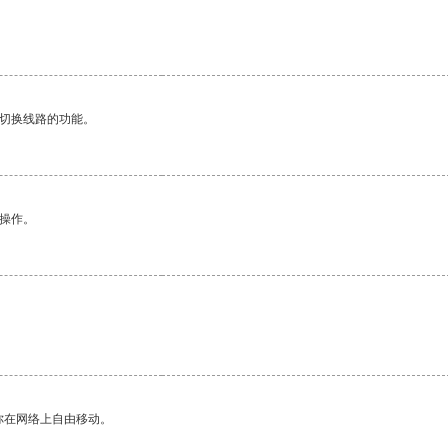
动切换线路的功能。
悉操作。
你在网络上自由移动。