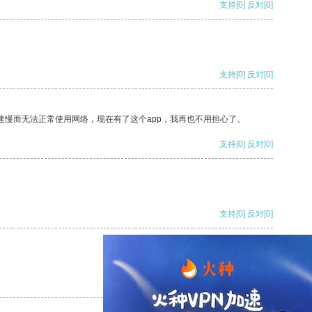
支持
[0]
反对
[0]
支持
[0]
反对
[0]
速慢而无法正常使用网络，现在有了这个app，我再也不用担心了。
支持
[0]
反对
[0]
支持
[0]
反对
[0]
支持
[0]
反对
[0]