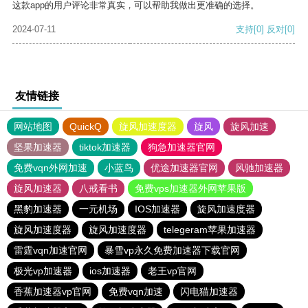
这款app的用户评论非常真实，可以帮助我做出更准确的选择。
2024-07-11
支持
[0]
反对
[0]
友情链接
网站地图
QuickQ
旋风加速度器
旋风
旋风加速
坚果加速器
tiktok加速器
狗急加速器官网
免费vqn外网加速
小蓝鸟
优途加速器官网
风驰加速器
旋风加速器
八戒看书
免费vps加速器外网苹果版
黑豹加速器
一元机场
IOS加速器
旋风加速度器
旋风加速度器
旋风加速度器
telegeram苹果加速器
雷霆vqn加速官网
暴雪vp永久免费加速器下载官网
极光vp加速器
ios加速器
老王vp官网
香蕉加速器vp官网
免费vqn加速
闪电猫加速器