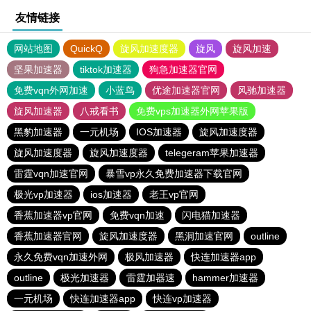
友情链接
网站地图
QuickQ
旋风加速度器
旋风
旋风加速
坚果加速器
tiktok加速器
狗急加速器官网
免费vqn外网加速
小蓝鸟
优途加速器官网
风驰加速器
旋风加速器
八戒看书
免费vps加速器外网苹果版
黑豹加速器
一元机场
IOS加速器
旋风加速度器
旋风加速度器
旋风加速度器
telegeram苹果加速器
雷霆vqn加速官网
暴雪vp永久免费加速器下载官网
极光vp加速器
ios加速器
老王vp官网
香蕉加速器vp官网
免费vqn加速
闪电猫加速器
香蕉加速器官网
旋风加速度器
黑洞加速官网
outline
永久免费vqn加速外网
极风加速器
快连加速器app
outline
极光加速器
雷霆加器速
hammer加速器
一元机场
快连加速器app
快连vp加速器