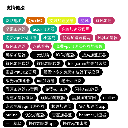
友情链接
网站地图
QuickQ
旋风加速度器
旋风
旋风加速
坚果加速器
tiktok加速器
狗急加速器官网
免费vqn外网加速
小蓝鸟
优途加速器官网
风驰加速器
旋风加速器
八戒看书
免费vps加速器外网苹果版
黑豹加速器
一元机场
IOS加速器
旋风加速度器
旋风加速度器
旋风加速度器
telegeram苹果加速器
雷霆vqn加速官网
暴雪vp永久免费加速器下载官网
极光vp加速器
ios加速器
老王vp官网
香蕉加速器vp官网
免费vqn加速
闪电猫加速器
香蕉加速器官网
旋风加速度器
黑洞加速官网
outline
永久免费vqn加速外网
极风加速器
快连加速器app
outline
极光加速器
雷霆加器速
hammer加速器
一元机场
快连加速器app
快连vp加速器