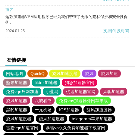
游客
这款加速器VPM应用程序已经为我们带来了无限的隐私保护和安全性保
护。
2024-01-26
支持
[0]
反对
[0]
友情链接
网站地图
QuickQ
旋风加速度器
旋风
旋风加速
坚果加速器
tiktok加速器
狗急加速器官网
免费vqn外网加速
小蓝鸟
优途加速器官网
风驰加速器
旋风加速器
八戒看书
免费vps加速器外网苹果版
黑豹加速器
一元机场
IOS加速器
旋风加速度器
旋风加速度器
旋风加速度器
telegeram苹果加速器
雷霆vqn加速官网
暴雪vp永久免费加速器下载官网