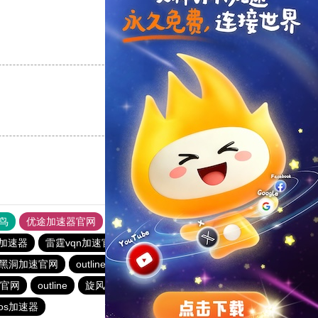
支持
[0]
反对
[0]
支持
[0]
反对
[0]
鸟
优途加速器官网
风驰加速器
旋风加速器
八戒看书
苹果加速器
雷霆vqn加速官网
暴雪vp永久免费加速器下载官网
黑洞加速官网
outline
永久免费vqn加速外网
极风加速器
官网
outline
旋风加速度器
蚂蚁加速npv下载官网ios
ios加速器