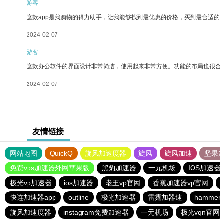
游客
这款app是我购物的得力助手，让我能够找到最优惠的价格，买到最合适
2024-02-07
游客
这款办公软件的界面设计非常简洁，使用起来非常方便。功能的布局也很
2024-02-07
友情链接
网站地图
QuickQ
旋风加速度器
旋风
旋风加速
坚果
免费vps加速器外网苹果版
黑豹加速器
一元机场
IOS加速
极光vp加速器
ios加速器
老王vp官网
香蕉加速器vp官网
快连加速器app
outline
极光加速器
雷霆加器速
hamm
旋风加速度器
instagram免费加速器
一元机场
极光vqn官网