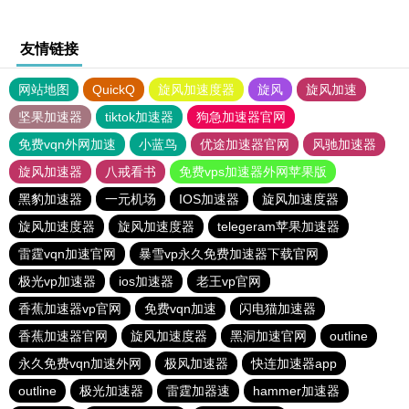
友情链接
网站地图
QuickQ
旋风加速度器
旋风
旋风加速
坚果加速器
tiktok加速器
狗急加速器官网
免费vqn外网加速
小蓝鸟
优途加速器官网
风驰加速器
旋风加速器
八戒看书
免费vps加速器外网苹果版
黑豹加速器
一元机场
IOS加速器
旋风加速度器
旋风加速度器
旋风加速度器
telegeram苹果加速器
雷霆vqn加速官网
暴雪vp永久免费加速器下载官网
极光vp加速器
ios加速器
老王vp官网
香蕉加速器vp官网
免费vqn加速
闪电猫加速器
香蕉加速器官网
旋风加速度器
黑洞加速官网
outline
永久免费vqn加速外网
极风加速器
快连加速器app
outline
极光加速器
雷霆加器速
hammer加速器