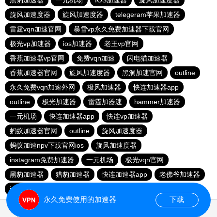
黑豹加速器
一元机场
IOS加速器
旋风加速度器
旋风加速度器
旋风加速度器
telegeram苹果加速器
雷霆vqn加速官网
暴雪vp永久免费加速器下载官网
极光vp加速器
ios加速器
老王vp官网
香蕉加速器vp官网
免费vqn加速
闪电猫加速器
香蕉加速器官网
旋风加速度器
黑洞加速官网
outline
永久免费vqn加速外网
极风加速器
快连加速器app
outline
极光加速器
雷霆加器速
hammer加速器
一元机场
快连加速器app
快连vp加速器
蚂蚁加速器官网
outline
旋风加速度器
蚂蚁加速npv下载官网ios
旋风加速度器
instagram免费加速器
一元机场
极光vqn官网
黑豹加速器
猎豹加速器
快连加速器app
老佛爷加速器
ios加速器
永久免费使用的加速器
下载
0.988641s