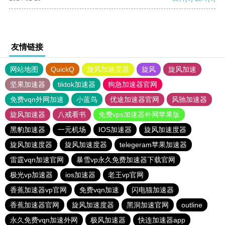
友情链接
网站地图
QuickQ
旋风加速度器
旋风
旋风加速
坚果加速器
tiktok加速器
狗急加速器官网
免费vqn外网加速
小蓝鸟
优途加速器官网
风驰加速器
旋风加速器
八戒看书
免费vps加速器外网苹果版
黑豹加速器
一元机场
IOS加速器
旋风加速度器
旋风加速度器
旋风加速度器
telegeram苹果加速器
雷霆vqn加速官网
暴雪vp永久免费加速器下载官网
极光vp加速器
ios加速器
老王vp官网
香蕉加速器vp官网
免费vqn加速
闪电猫加速器
香蕉加速器官网
旋风加速度器
黑洞加速官网
outline
永久免费vqn加速外网
极风加速器
快连加速器app