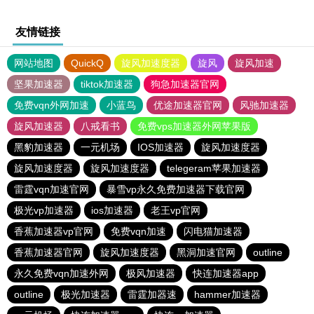
友情链接
网站地图
QuickQ
旋风加速度器
旋风
旋风加速
坚果加速器
tiktok加速器
狗急加速器官网
免费vqn外网加速
小蓝鸟
优途加速器官网
风驰加速器
旋风加速器
八戒看书
免费vps加速器外网苹果版
黑豹加速器
一元机场
IOS加速器
旋风加速度器
旋风加速度器
旋风加速度器
telegeram苹果加速器
雷霆vqn加速官网
暴雪vp永久免费加速器下载官网
极光vp加速器
ios加速器
老王vp官网
香蕉加速器vp官网
免费vqn加速
闪电猫加速器
香蕉加速器官网
旋风加速度器
黑洞加速官网
outline
永久免费vqn加速外网
极风加速器
快连加速器app
outline
极光加速器
雷霆加器速
hammer加速器