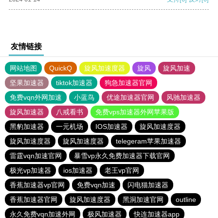
友情链接
网站地图
QuickQ
旋风加速度器
旋风
旋风加速
坚果加速器
tiktok加速器
狗急加速器官网
免费vqn外网加速
小蓝鸟
优途加速器官网
风驰加速器
旋风加速器
八戒看书
免费vps加速器外网苹果版
黑豹加速器
一元机场
IOS加速器
旋风加速度器
旋风加速度器
旋风加速度器
telegeram苹果加速器
雷霆vqn加速官网
暴雪vp永久免费加速器下载官网
极光vp加速器
ios加速器
老王vp官网
香蕉加速器vp官网
免费vqn加速
闪电猫加速器
香蕉加速器官网
旋风加速度器
黑洞加速官网
outline
永久免费vqn加速外网
极风加速器
快连加速器app