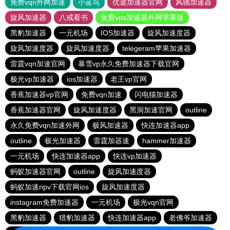
免费vqn外网加速
小蓝鸟
优途加速器官网
风驰加速器
旋风加速器
八戒看书
免费vps加速器外网苹果版
黑豹加速器
一元机场
IOS加速器
旋风加速度器
旋风加速度器
旋风加速度器
telegeram苹果加速器
雷霆vqn加速官网
暴雪vp永久免费加速器下载官网
极光vp加速器
ios加速器
老王vp官网
香蕉加速器vp官网
免费vqn加速
闪电猫加速器
香蕉加速器官网
旋风加速度器
黑洞加速官网
outline
永久免费vqn加速外网
极风加速器
快连加速器app
outline
极光加速器
雷霆加器速
hammer加速器
一元机场
快连加速器app
快连vp加速器
蚂蚁加速器官网
outline
旋风加速度器
蚂蚁加速npv下载官网ios
旋风加速度器
instagram免费加速器
一元机场
极光vqn官网
黑豹加速器
猎豹加速器
快连加速器app
老佛爷加速器