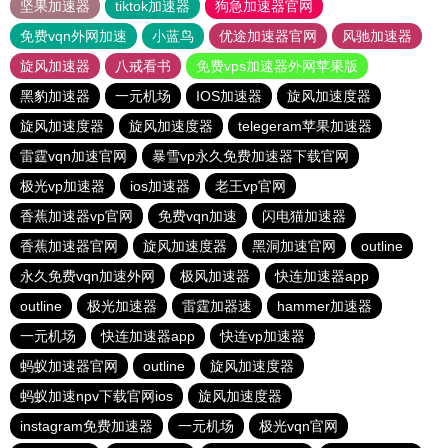
坚果加速器
tiktok加速器
狗急加速器官网
免费vqn外网加速
小蓝鸟
优途加速器官网
风驰加速器
旋风加速器
八戒看书
免费vps加速器外网苹果版
黑豹加速器
一元机场
IOS加速器
旋风加速度器
旋风加速度器
旋风加速度器
telegeram苹果加速器
雷霆vqn加速官网
暴雪vp永久免费加速器下载官网
极光vp加速器
ios加速器
老王vp官网
香蕉加速器vp官网
免费vqn加速
闪电猫加速器
香蕉加速器官网
旋风加速度器
黑洞加速官网
outline
永久免费vqn加速外网
极风加速器
快连加速器app
outline
极光加速器
雷霆加器速
hammer加速器
一元机场
快连加速器app
快连vp加速器
蚂蚁加速器官网
outline
旋风加速度器
蚂蚁加速npv下载官网ios
旋风加速度器
instagram免费加速器
一元机场
极光vqn官网