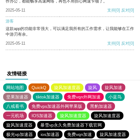
作办公，都能畅享高速网络，再也不用担心网速卡顿了。
2025-05-11
支持
[0]
反对
[0]
游客
这款app的功能非常强大，可以满足我所有的工作需求，让我能够在工作
中游刃有余。
2025-05-11
支持
[0]
反对
[0]
友情链接
网站地图
QuickQ
旋风加速度器
旋风
旋风加速
坚果加速器
tiktok加速器
免费vqn外网加速
小蓝鸟
八戒看书
免费vps加速器外网苹果版
黑豹加速器
一元机场
IOS加速器
旋风加速度器
旋风加速度器
旋风加速度器
暴雪vp永久免费加速器下载官网
极光vp加速器
ios加速器
免费vqn加速
旋风加速度器