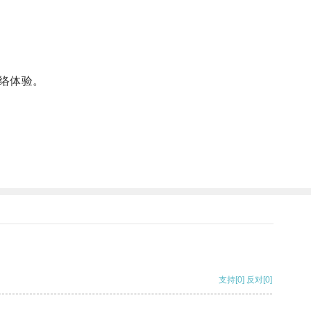
络体验。
支持
[0]
反对
[0]