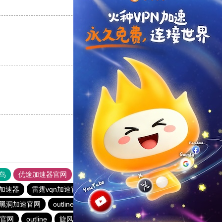
支持
[0]
反对
[0]
支持
[0]
反对
[0]
支持
[0]
反对
[0]
鸟
优途加速器官网
风驰加速器
旋风加速器
八戒看书
苹果加速器
雷霆vqn加速官网
暴雪vp永久免费加速器下载官网
黑洞加速官网
outline
永久免费vqn加速外网
极风加速器
官网
outline
旋风加速度器
蚂蚁加速npv下载官网ios