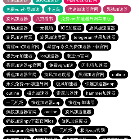
坚果加速器
tiktok加速器
狗急加速器官网
免费vqn外网加速
小蓝鸟
优途加速器官网
风驰加速器
旋风加速器
八戒看书
免费vps加速器外网苹果版
黑豹加速器
一元机场
IOS加速器
旋风加速度器
旋风加速度器
旋风加速度器
telegeram苹果加速器
雷霆vqn加速官网
暴雪vp永久免费加速器下载官网
极光vp加速器
ios加速器
老王vp官网
香蕉加速器vp官网
免费vqn加速
闪电猫加速器
香蕉加速器官网
旋风加速度器
黑洞加速官网
outline
永久免费vqn加速外网
极风加速器
快连加速器app
outline
极光加速器
雷霆加器速
hammer加速器
一元机场
快连加速器app
快连vp加速器
蚂蚁加速器官网
outline
旋风加速度器
蚂蚁加速npv下载官网ios
旋风加速度器
instagram免费加速器
一元机场
极光vqn官网