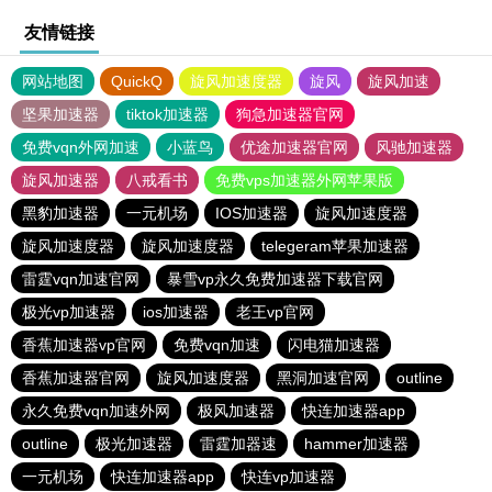
友情链接
网站地图
QuickQ
旋风加速度器
旋风
旋风加速
坚果加速器
tiktok加速器
狗急加速器官网
免费vqn外网加速
小蓝鸟
优途加速器官网
风驰加速器
旋风加速器
八戒看书
免费vps加速器外网苹果版
黑豹加速器
一元机场
IOS加速器
旋风加速度器
旋风加速度器
旋风加速度器
telegeram苹果加速器
雷霆vqn加速官网
暴雪vp永久免费加速器下载官网
极光vp加速器
ios加速器
老王vp官网
香蕉加速器vp官网
免费vqn加速
闪电猫加速器
香蕉加速器官网
旋风加速度器
黑洞加速官网
outline
永久免费vqn加速外网
极风加速器
快连加速器app
outline
极光加速器
雷霆加器速
hammer加速器
一元机场
快连加速器app
快连vp加速器