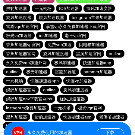
黑豹加速器
一元机场
IOS加速器
旋风加速度器
旋风加速度器
旋风加速度器
telegeram苹果加速器
雷霆vqn加速官网
暴雪vp永久免费加速器下载官网
极光vp加速器
ios加速器
老王vp官网
香蕉加速器vp官网
免费vqn加速
闪电猫加速器
香蕉加速器官网
旋风加速度器
黑洞加速官网
outline
永久免费vqn加速外网
极风加速器
快连加速器app
outline
极光加速器
雷霆加器速
hammer加速器
一元机场
快连加速器app
快连vp加速器
蚂蚁加速器官网
outline
旋风加速度器
蚂蚁加速npv下载官网ios
旋风加速度器
instagram免费加速器
一元机场
极光vqn官网
黑豹加速器
猎豹加速器
快连加速器app
老佛爷加速器
ios加速器
永久免费使用的加速器
下载