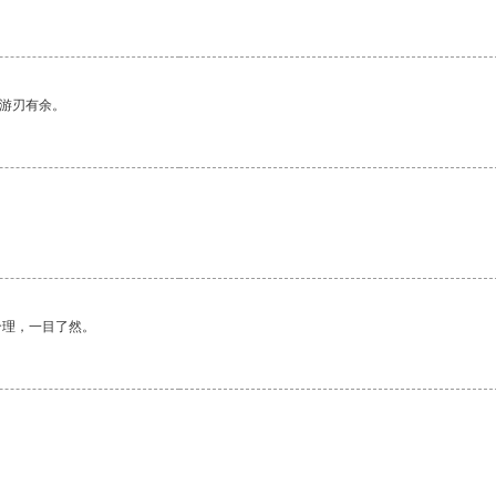
中游刃有余。
合理，一目了然。
。