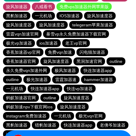
旋风加速器
八戒看书
免费vps加速器外网苹果版
黑豹加速器
一元机场
IOS加速器
旋风加速度器
旋风加速度器
旋风加速度器
telegeram苹果加速器
雷霆vqn加速官网
暴雪vp永久免费加速器下载官网
极光vp加速器
ios加速器
老王vp官网
香蕉加速器vp官网
免费vqn加速
闪电猫加速器
香蕉加速器官网
旋风加速度器
黑洞加速官网
outline
永久免费vqn加速外网
极风加速器
快连加速器app
outline
极光加速器
雷霆加器速
hammer加速器
一元机场
快连加速器app
快连vp加速器
蚂蚁加速器官网
outline
旋风加速度器
蚂蚁加速npv下载官网ios
旋风加速度器
instagram免费加速器
一元机场
极光vqn官网
黑豹加速器
猎豹加速器
快连加速器app
老佛爷加速器
ios加速器