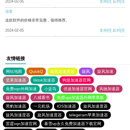
2024-02-05
支持
[0]
反对
[0]
游客
这款软件的价格非常实惠，值得推荐。
2024-02-05
支持
[0]
反对
[0]
友情链接
网站地图
QuickQ
旋风加速度器
旋风
旋风加速
坚果加速器
tiktok加速器
狗急加速器官网
免费vqn外网加速
小蓝鸟
优途加速器官网
风驰加速器
旋风加速器
八戒看书
免费vps加速器外网苹果版
黑豹加速器
一元机场
IOS加速器
旋风加速度器
旋风加速度器
旋风加速度器
telegeram苹果加速器
雷霆vqn加速官网
暴雪vp永久免费加速器下载官网