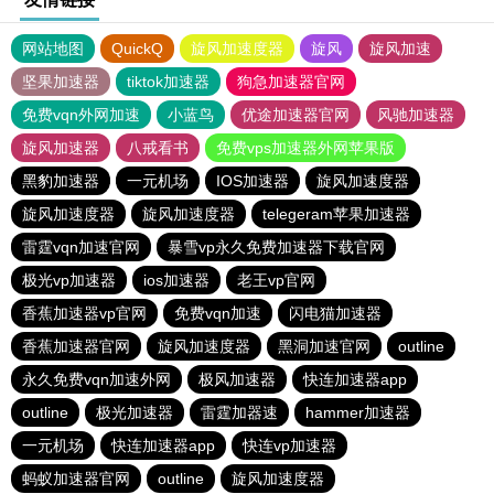
网站地图
QuickQ
旋风加速度器
旋风
旋风加速
坚果加速器
tiktok加速器
狗急加速器官网
免费vqn外网加速
小蓝鸟
优途加速器官网
风驰加速器
旋风加速器
八戒看书
免费vps加速器外网苹果版
黑豹加速器
一元机场
IOS加速器
旋风加速度器
旋风加速度器
旋风加速度器
telegeram苹果加速器
雷霆vqn加速官网
暴雪vp永久免费加速器下载官网
极光vp加速器
ios加速器
老王vp官网
香蕉加速器vp官网
免费vqn加速
闪电猫加速器
香蕉加速器官网
旋风加速度器
黑洞加速官网
outline
永久免费vqn加速外网
极风加速器
快连加速器app
outline
极光加速器
雷霆加器速
hammer加速器
一元机场
快连加速器app
快连vp加速器
蚂蚁加速器官网
outline
旋风加速度器