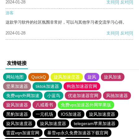
2024-01-28
支持
[0]
反对
[0]
游客
这款学习软件的社区氛围非常好，可以与其他学习者交流学习心得。
2024-01-28
支持
[0]
反对
[0]
友情链接
网站地图
QuickQ
旋风加速度器
旋风
旋风加速
坚果加速器
tiktok加速器
狗急加速器官网
免费vqn外网加速
小蓝鸟
优途加速器官网
风驰加速器
旋风加速器
八戒看书
免费vps加速器外网苹果版
黑豹加速器
一元机场
IOS加速器
旋风加速度器
旋风加速度器
旋风加速度器
telegeram苹果加速器
雷霆vqn加速官网
暴雪vp永久免费加速器下载官网