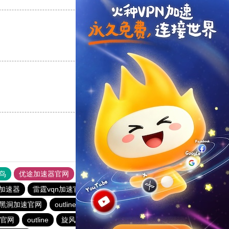
支持
[0]
反对
[0]
支持
[0]
反对
[0]
鸟
优途加速器官网
风驰加速器
旋风加速器
八戒看书
苹果加速器
雷霆vqn加速官网
暴雪vp永久免费加速器下载官网
黑洞加速官网
outline
永久免费vqn加速外网
极风加速器
官网
outline
旋风加速度器
蚂蚁加速npv下载官网ios