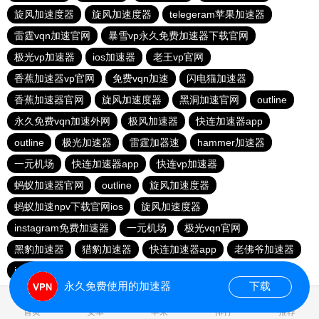
旋风加速度器
旋风加速度器
telegeram苹果加速器
雷霆vqn加速官网
暴雪vp永久免费加速器下载官网
极光vp加速器
ios加速器
老王vp官网
香蕉加速器vp官网
免费vqn加速
闪电猫加速器
香蕉加速器官网
旋风加速度器
黑洞加速官网
outline
永久免费vqn加速外网
极风加速器
快连加速器app
outline
极光加速器
雷霆加器速
hammer加速器
一元机场
快连加速器app
快连vp加速器
蚂蚁加速器官网
outline
旋风加速度器
蚂蚁加速npv下载官网ios
旋风加速度器
instagram免费加速器
一元机场
极光vqn官网
黑豹加速器
猎豹加速器
快连加速器app
老佛爷加速器
ios加速器
永久免费使用的加速器
下载
1.098144s
首页
安卓
苹果
排行
推荐