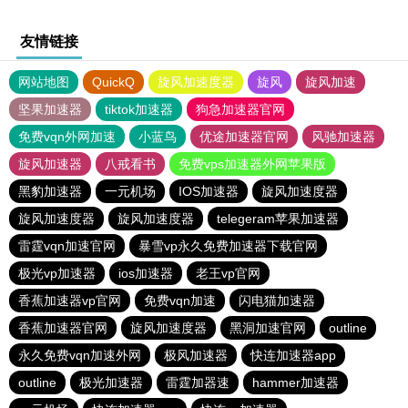
友情链接
网站地图
QuickQ
旋风加速度器
旋风
旋风加速
坚果加速器
tiktok加速器
狗急加速器官网
免费vqn外网加速
小蓝鸟
优途加速器官网
风驰加速器
旋风加速器
八戒看书
免费vps加速器外网苹果版
黑豹加速器
一元机场
IOS加速器
旋风加速度器
旋风加速度器
旋风加速度器
telegeram苹果加速器
雷霆vqn加速官网
暴雪vp永久免费加速器下载官网
极光vp加速器
ios加速器
老王vp官网
香蕉加速器vp官网
免费vqn加速
闪电猫加速器
香蕉加速器官网
旋风加速度器
黑洞加速官网
outline
永久免费vqn加速外网
极风加速器
快连加速器app
outline
极光加速器
雷霆加器速
hammer加速器