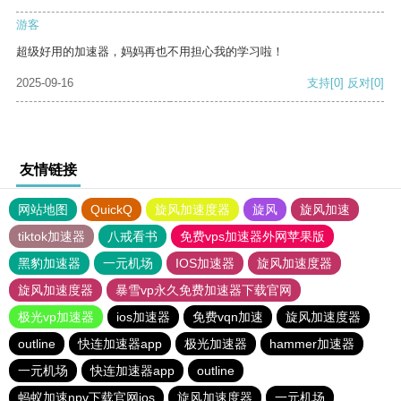
游客
超级好用的加速器，妈妈再也不用担心我的学习啦！
2025-09-16
支持
[0]
反对
[0]
友情链接
网站地图
QuickQ
旋风加速度器
旋风
旋风加速
tiktok加速器
八戒看书
免费vps加速器外网苹果版
黑豹加速器
一元机场
IOS加速器
旋风加速度器
旋风加速度器
暴雪vp永久免费加速器下载官网
极光vp加速器
ios加速器
免费vqn加速
旋风加速度器
outline
快连加速器app
极光加速器
hammer加速器
一元机场
快连加速器app
outline
蚂蚁加速npv下载官网ios
旋风加速度器
一元机场