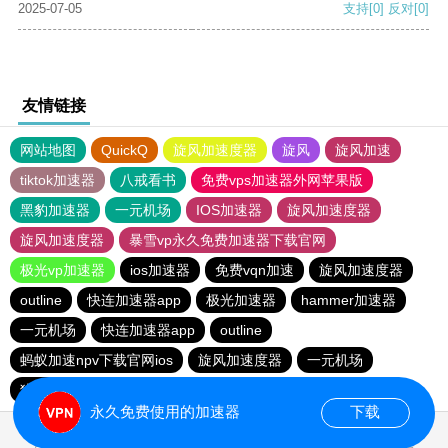
2025-07-05
支持
[0]
反对
[0]
友情链接
网站地图
QuickQ
旋风加速度器
旋风
旋风加速
tiktok加速器
八戒看书
免费vps加速器外网苹果版
黑豹加速器
一元机场
IOS加速器
旋风加速度器
旋风加速度器
暴雪vp永久免费加速器下载官网
极光vp加速器
ios加速器
免费vqn加速
旋风加速度器
outline
快连加速器app
极光加速器
hammer加速器
一元机场
快连加速器app
outline
蚂蚁加速npv下载官网ios
旋风加速度器
一元机场
猎豹加速器
快连加速器app
ios加速器
永久免费使用的加速器
下载
0.066130s