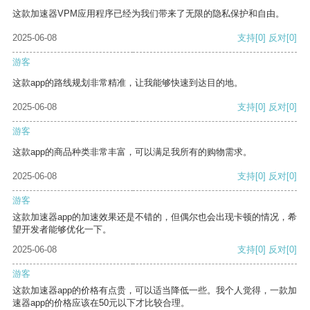
这款加速器VPM应用程序已经为我们带来了无限的隐私保护和自由。
2025-06-08
支持
[0]
反对
[0]
游客
这款app的路线规划非常精准，让我能够快速到达目的地。
2025-06-08
支持
[0]
反对
[0]
游客
这款app的商品种类非常丰富，可以满足我所有的购物需求。
2025-06-08
支持
[0]
反对
[0]
游客
这款加速器app的加速效果还是不错的，但偶尔也会出现卡顿的情况，希
望开发者能够优化一下。
2025-06-08
支持
[0]
反对
[0]
游客
这款加速器app的价格有点贵，可以适当降低一些。我个人觉得，一款加
速器app的价格应该在50元以下才比较合理。