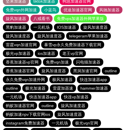
坚果加速器
tiktok加速器
狗急加速器官网
免费vqn外网加速
小蓝鸟
优途加速器官网
风驰加速器
旋风加速器
八戒看书
免费vps加速器外网苹果版
黑豹加速器
一元机场
IOS加速器
旋风加速度器
旋风加速度器
旋风加速度器
telegeram苹果加速器
雷霆vqn加速官网
暴雪vp永久免费加速器下载官网
极光vp加速器
ios加速器
老王vp官网
香蕉加速器vp官网
免费vqn加速
闪电猫加速器
香蕉加速器官网
旋风加速度器
黑洞加速官网
outline
永久免费vqn加速外网
极风加速器
快连加速器app
outline
极光加速器
雷霆加器速
hammer加速器
一元机场
快连加速器app
快连vp加速器
蚂蚁加速器官网
outline
旋风加速度器
蚂蚁加速npv下载官网ios
旋风加速度器
instagram免费加速器
一元机场
极光vqn官网