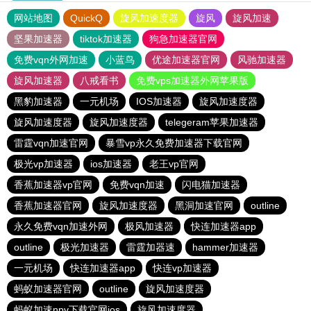
网站地图
QuickQ
旋风加速度器
旋风
旋风加速
坚果加速器
tiktok加速器
狗急加速器官网
免费vqn外网加速
小蓝鸟
优途加速器官网
风驰加速器
旋风加速器
八戒看书
免费vps加速器外网苹果版
黑豹加速器
一元机场
IOS加速器
旋风加速度器
旋风加速度器
旋风加速度器
telegeram苹果加速器
雷霆vqn加速官网
暴雪vp永久免费加速器下载官网
极光vp加速器
ios加速器
老王vp官网
香蕉加速器vp官网
免费vqn加速
闪电猫加速器
香蕉加速器官网
旋风加速度器
黑洞加速官网
outline
永久免费vqn加速外网
极风加速器
快连加速器app
outline
极光加速器
雷霆加器速
hammer加速器
一元机场
快连加速器app
快连vp加速器
蚂蚁加速器官网
outline
旋风加速度器
蚂蚁加速npv下载官网ios
旋风加速度器