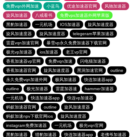
免费vqn外网加速
小蓝鸟
优途加速器官网
风驰加速器
旋风加速器
八戒看书
免费vps加速器外网苹果版
黑豹加速器
一元机场
IOS加速器
旋风加速度器
旋风加速度器
旋风加速度器
telegeram苹果加速器
雷霆vqn加速官网
暴雪vp永久免费加速器下载官网
极光vp加速器
ios加速器
老王vp官网
香蕉加速器vp官网
免费vqn加速
闪电猫加速器
香蕉加速器官网
旋风加速度器
黑洞加速官网
outline
永久免费vqn加速外网
极风加速器
快连加速器app
outline
极光加速器
雷霆加器速
hammer加速器
一元机场
快连加速器app
快连vp加速器
蚂蚁加速器官网
outline
旋风加速度器
蚂蚁加速npv下载官网ios
旋风加速度器
instagram免费加速器
一元机场
极光vqn官网
黑豹加速器
猎豹加速器
快连加速器app
老佛爷加速器