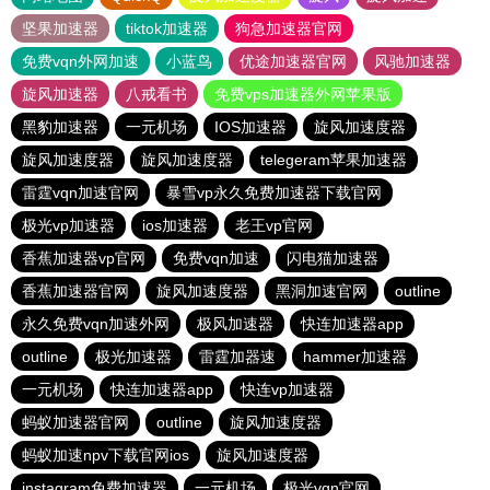
坚果加速器
tiktok加速器
狗急加速器官网
免费vqn外网加速
小蓝鸟
优途加速器官网
风驰加速器
旋风加速器
八戒看书
免费vps加速器外网苹果版
黑豹加速器
一元机场
IOS加速器
旋风加速度器
旋风加速度器
旋风加速度器
telegeram苹果加速器
雷霆vqn加速官网
暴雪vp永久免费加速器下载官网
极光vp加速器
ios加速器
老王vp官网
香蕉加速器vp官网
免费vqn加速
闪电猫加速器
香蕉加速器官网
旋风加速度器
黑洞加速官网
outline
永久免费vqn加速外网
极风加速器
快连加速器app
outline
极光加速器
雷霆加器速
hammer加速器
一元机场
快连加速器app
快连vp加速器
蚂蚁加速器官网
outline
旋风加速度器
蚂蚁加速npv下载官网ios
旋风加速度器
instagram免费加速器
一元机场
极光vqn官网