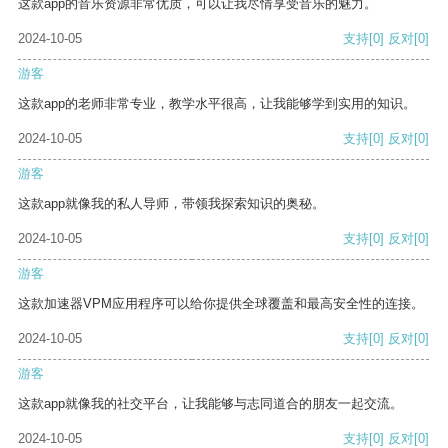
这款app的音乐资源非常优质，可以让我尽情享受音乐的魅力。
2024-10-05
支持
[0]
反对
[0]
游客
这款app的老师非常专业，教学水平很高，让我能够学到实用的知识。
2024-10-05
支持
[0]
反对
[0]
游客
这款app就像我的私人导师，带领我探索知识的奥秘。
2024-10-05
支持
[0]
反对
[0]
游客
这款加速器VPM应用程序可以给你提供全球覆盖和最高安全性的连接。
2024-10-05
支持
[0]
反对
[0]
游客
这款app就像我的社交平台，让我能够与志同道合的朋友一起交流。
2024-10-05
支持
[0]
反对
[0]