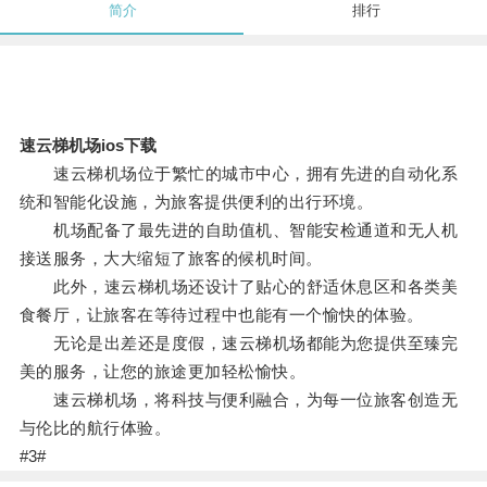
简介
排行
速云梯机场ios下载
速云梯机场位于繁忙的城市中心，拥有先进的自动化系
统和智能化设施，为旅客提供便利的出行环境。
机场配备了最先进的自助值机、智能安检通道和无人机
接送服务，大大缩短了旅客的候机时间。
此外，速云梯机场还设计了贴心的舒适休息区和各类美
食餐厅，让旅客在等待过程中也能有一个愉快的体验。
无论是出差还是度假，速云梯机场都能为您提供至臻完
美的服务，让您的旅途更加轻松愉快。
速云梯机场，将科技与便利融合，为每一位旅客创造无
与伦比的航行体验。
#3#