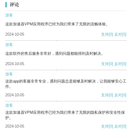
评论
游客
这款加速器VPM应用程序已经为我们带来了无限的流畅体验。
2024-10-05
支持
[0]
反对
[0]
游客
这款软件的售后服务非常好，遇到问题都能得到及时解决。
2024-10-05
支持
[0]
反对
[0]
游客
这款app的客服非常专业，遇到问题总是能够及时解决，让我能够安心工
作。
2024-10-05
支持
[0]
反对
[0]
游客
这款加速器VPM应用程序已经为我们带来了无限的隐私保护和安全性保
护。
2024-10-05
支持
[0]
反对
[0]