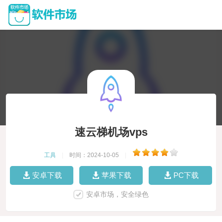
速云梯机场vps
工具
|
时间：2024-10-05
|
安卓下载
苹果下载
PC下载
安卓市场，安全绿色