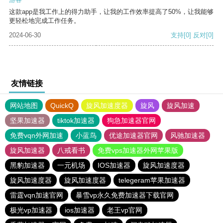
这款app是我工作上的得力助手，让我的工作效率提高了50%，让我能够
更轻松地完成工作任务。
2024-06-30
支持
[0]
反对
[0]
友情链接
网站地图
QuickQ
旋风加速度器
旋风
旋风加速
坚果加速器
tiktok加速器
狗急加速器官网
免费vqn外网加速
小蓝鸟
优途加速器官网
风驰加速器
旋风加速器
八戒看书
免费vps加速器外网苹果版
黑豹加速器
一元机场
IOS加速器
旋风加速度器
旋风加速度器
旋风加速度器
telegeram苹果加速器
雷霆vqn加速官网
暴雪vp永久免费加速器下载官网
极光vp加速器
ios加速器
老王vp官网