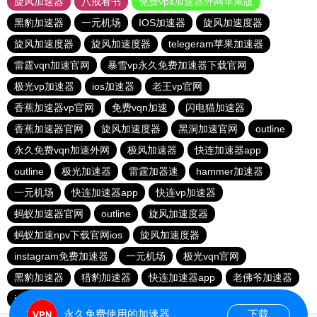
旋风加速器
八戒看书
免费vps加速器外网苹果版
黑豹加速器
一元机场
IOS加速器
旋风加速度器
旋风加速度器
旋风加速度器
telegeram苹果加速器
雷霆vqn加速官网
暴雪vp永久免费加速器下载官网
极光vp加速器
ios加速器
老王vp官网
香蕉加速器vp官网
免费vqn加速
闪电猫加速器
香蕉加速器官网
旋风加速度器
黑洞加速官网
outline
永久免费vqn加速外网
极风加速器
快连加速器app
outline
极光加速器
雷霆加器速
hammer加速器
一元机场
快连加速器app
快连vp加速器
蚂蚁加速器官网
outline
旋风加速度器
蚂蚁加速npv下载官网ios
旋风加速度器
instagram免费加速器
一元机场
极光vqn官网
黑豹加速器
猎豹加速器
快连加速器app
老佛爷加速器
ios加速器
永久免费使用的加速器
下载