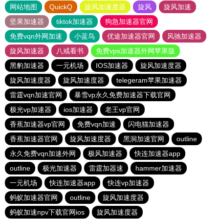
网站地图
QuickQ
旋风加速度器
旋风
旋风加速
坚果加速器
tiktok加速器
狗急加速器官网
免费vqn外网加速
小蓝鸟
优途加速器官网
风驰加速器
旋风加速器
八戒看书
免费vps加速器外网苹果版
黑豹加速器
一元机场
IOS加速器
旋风加速度器
旋风加速度器
旋风加速度器
telegeram苹果加速器
雷霆vqn加速官网
暴雪vp永久免费加速器下载官网
极光vp加速器
ios加速器
老王vp官网
香蕉加速器vp官网
免费vqn加速
闪电猫加速器
香蕉加速器官网
旋风加速度器
黑洞加速官网
outline
永久免费vqn加速外网
极风加速器
快连加速器app
outline
极光加速器
雷霆加器速
hammer加速器
一元机场
快连加速器app
快连vp加速器
蚂蚁加速器官网
outline
旋风加速度器
蚂蚁加速npv下载官网ios
旋风加速度器