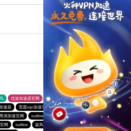
支持
[0]
反对
[0]
支持
[0]
反对
[0]
鸟
优途加速器官网
风驰加速器
旋风加速器
八戒看书
苹果加速器
雷霆vqn加速官网
暴雪vp永久免费加速器下载官网
黑洞加速官网
outline
永久免费vqn加速外网
极风加速器
官网
outline
旋风加速度器
蚂蚁加速npv下载官网ios