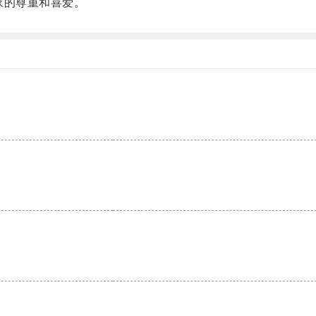
家的尊重和喜爱。
。
。