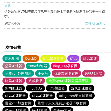
游客
这款加速器VPM应用程序已经为我们带来了无限的隐私保护和安全性保
护。
2024-04-02
支持
[0]
反对
[0]
友情链接
网站地图
QuickQ
旋风加速度器
旋风
旋风加速
坚果加速器
tiktok加速器
狗急加速器官网
免费vqn外网加速
小蓝鸟
优途加速器官网
风驰加速器
旋风加速器
八戒看书
免费vps加速器外网苹果版
黑豹加速器
一元机场
IOS加速器
旋风加速度器
旋风加速度器
旋风加速度器
telegeram苹果加速器
雷霆vqn加速官网
暴雪vp永久免费加速器下载官网
极光vp加速器
ios加速器
老王vp官网