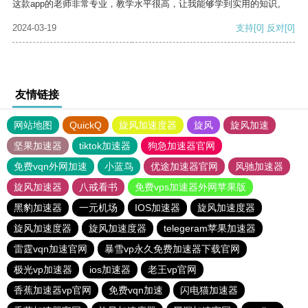
这款app的老师非常专业，教学水平很高，让我能够学到实用的知识。
2024-03-19
支持
[0]
反对
[0]
友情链接
网站地图
QuickQ
旋风加速度器
旋风
旋风加速
坚果加速器
tiktok加速器
狗急加速器官网
免费vqn外网加速
小蓝鸟
优途加速器官网
风驰加速器
旋风加速器
八戒看书
免费vps加速器外网苹果版
黑豹加速器
一元机场
IOS加速器
旋风加速度器
旋风加速度器
旋风加速度器
telegeram苹果加速器
雷霆vqn加速官网
暴雪vp永久免费加速器下载官网
极光vp加速器
ios加速器
老王vp官网
香蕉加速器vp官网
免费vqn加速
闪电猫加速器